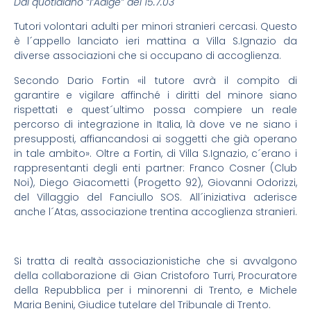
Dal quotidiano “l’Adige” del 15.7.03
Tutori volontari adulti per minori stranieri cercasi. Questo
è l´appello lanciato ieri mattina a Villa S.Ignazio da
diverse associazioni che si occupano di accoglienza.
Secondo Dario Fortin «il tutore avrà il compito di
garantire e vigilare affinché i diritti del minore siano
rispettati e quest´ultimo possa compiere un reale
percorso di integrazione in Italia, là dove ve ne siano i
presupposti, affiancandosi ai soggetti che già operano
in tale ambito». Oltre a Fortin, di Villa S.Ignazio, c´erano i
rappresentanti degli enti partner: Franco Cosner (Club
Noi), Diego Giacometti (Progetto 92), Giovanni Odorizzi,
del Villaggio del Fanciullo SOS. All´iniziativa aderisce
anche l´Atas, associazione trentina accoglienza stranieri.
Si tratta di realtà associazionistiche che si avvalgono
della collaborazione di Gian Cristoforo Turri, Procuratore
della Repubblica per i minorenni di Trento, e Michele
Maria Benini, Giudice tutelare del Tribunale di Trento.