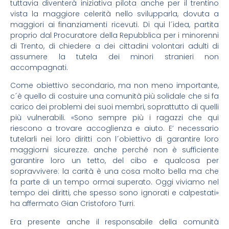
tuttavia diventerà iniziativa pilota anche per il trentino
vista la maggiore celerità nello svilupparla, dovuta a
maggiori ai finanziamenti ricevuti. Di qui l´idea, partita
proprio dal Procuratore della Repubblica per i minorenni
di Trento, di chiedere a dei cittadini volontari adulti di
assumere la tutela dei minori stranieri non
accompagnati.
Come obiettivo secondario, ma non meno importante,
c´è quello di costuire una comunità più solidale che si fa
carico dei problemi dei suoi membri, soprattutto di quelli
più vulnerabili. «Sono sempre più i ragazzi che qui
riescono a trovare accoglienza e aiuto. E’ necessario
tutelarli nei loro diritti con l´obiettivo di garantire loro
maggiorni sicurezze. anche perché non è sufficiente
garantire loro un tetto, del cibo e qualcosa per
sopravvivere: la carità è una cosa molto bella ma che
fa parte di un tempo ormai superato. Oggi viviamo nel
tempo dei diritti, che spesso sono ignorati e calpestati»
ha affermato Gian Cristoforo Turri.
Era presente anche il responsabile della comunità