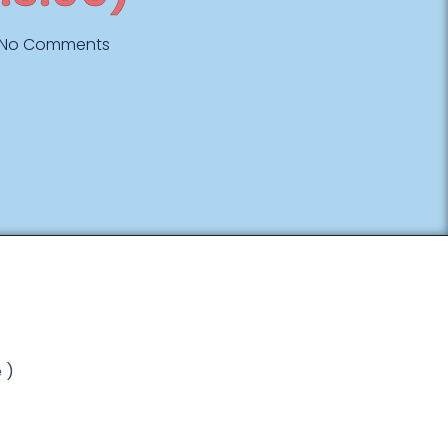
No Comments
e )