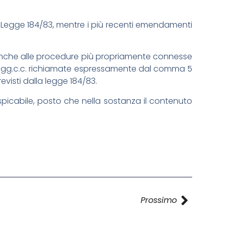
la Legge 184/83, mentre i più recenti emendamenti
ile anche alle procedure più propriamente connesse
 e segg.c.c. richiamate espressamente dal comma 5
evisti dalla legge 184/83.
auspicabile, posto che nella sostanza il contenuto
Prossimo