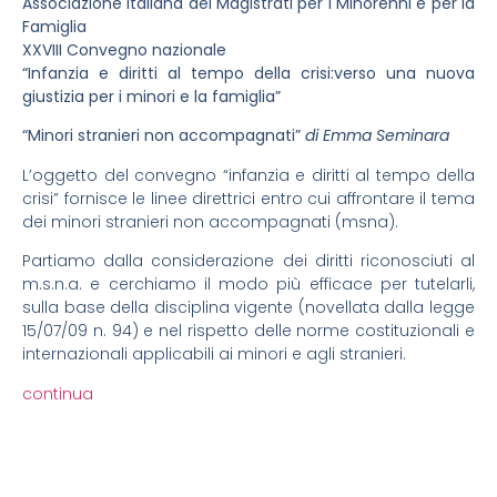
Associazione Italiana dei Magistrati per i Minorenni e per la
Famiglia
XXVIII Convegno nazionale
“Infanzia e diritti al tempo della crisi:verso una nuova
giustizia per i minori e la famiglia”
“Minori stranieri non accompagnati”
di Emma Seminara
L’oggetto del convegno “infanzia e diritti al tempo della
crisi” fornisce le linee direttrici entro cui affrontare il tema
dei minori stranieri non accompagnati (msna).
Partiamo dalla considerazione dei diritti riconosciuti al
m.s.n.a. e cerchiamo il modo più efficace per tutelarli,
sulla base della disciplina vigente (novellata dalla legge
15/07/09 n. 94) e nel rispetto delle norme costituzionali e
internazionali applicabili ai minori e agli stranieri.
continua