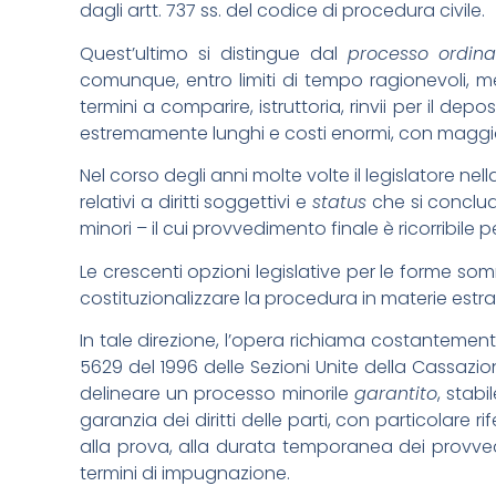
dagli artt. 737 ss. del codice di procedura civile.
Quest’ultimo si distingue dal
processo ordina
comunque, entro limiti di tempo ragionevoli, m
termini a comparire, istruttoria, rinvii per il 
estremamente lunghi e costi enormi, con maggiore 
Nel corso degli anni molte volte il legislatore nell
relativi a diritti soggettivi e
status
che si conclud
minori – il cui provvedimento finale è ricorribil
Le crescenti opzioni legislative per le forme s
costituzionalizzare la procedura in materie estra
In tale direzione, l’opera richiama costantemente
5629 del 1996 delle Sezioni Unite della Cassazi
delineare un processo minorile
garantito
, stab
garanzia dei diritti delle parti, con particolare 
alla prova, alla durata temporanea dei provvedi
termini di impugnazione.