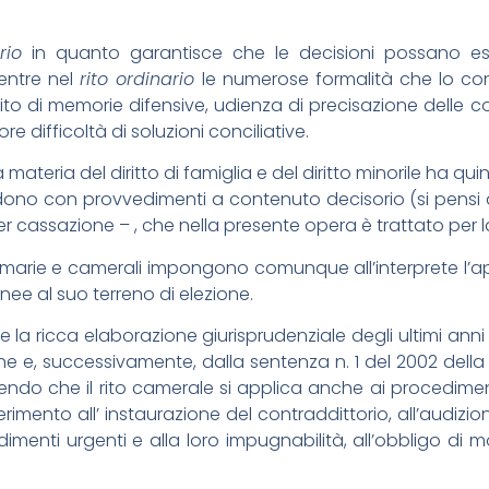
rio
in quanto garantisce che le decisioni possano esse
entre nel
rito ordinario
le numerose formalità che lo cont
deposito di memorie difensive, udienza di precisazione del
difficoltà di soluzioni conciliative.
a materia del diritto di famiglia e del diritto minorile ha quin
ono con provvedimenti a contenuto decisorio (si pensi a
e per cassazione – , che nella presente opera è trattato pe
ommarie e camerali impongono comunque all’interprete l’ap
nee al suo terreno di elezione.
 la ricca elaborazione giurisprudenziale degli ultimi anni –
one e, successivamente, dalla sentenza n. 1 del 2002 dell
ilendo che il rito camerale si applica anche ai procedime
riferimento all’ instaurazione del contraddittorio, all’audiz
menti urgenti e alla loro impugnabilità, all’obbligo di m