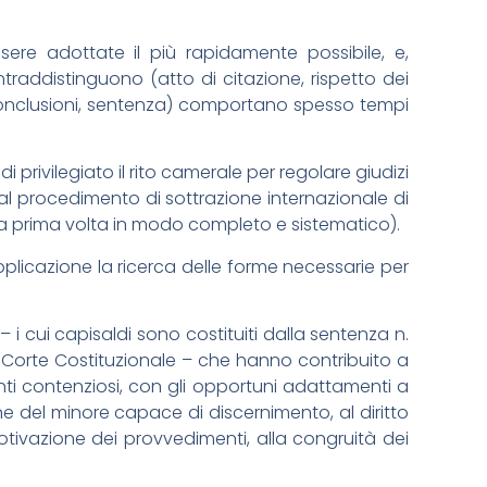
re adottate il più rapidamente possibile, e,
raddistinguono (atto di citazione, rispetto dei
le conclusioni, sentenza) comportano spesso tempi
di privilegiato il rito camerale per regolare giudizi
l procedimento di sottrazione internazionale di
r la prima volta in modo completo e sistematico).
plicazione la ricerca delle forme necessarie per
 i cui capisaldi sono costituiti dalla sentenza n.
a Corte Costituzionale – che hanno contribuito a
nti contenziosi, con gli opportuni adattamenti a
ione del minore capace di discernimento, al diritto
otivazione dei provvedimenti, alla congruità dei