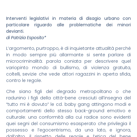
Interventi legislativi in materia di disagio urbano con
particolare riguardo alle problematiche dei minori
devianti.
di Patrizia Esposito*
L’argomento, purtroppo, è di inquietante attualità perché
in modo sempre più allarmante si sente parlare di
microcriminalità: parola coniata per descrivere quel
variopinto mondo di bullismo, di violenza gratuita,
coltelli, sevizie che vede attori ragazzini in aperta sfida,
contro le regole.
Che siano figli del degrado metropolitano o che
radunino i figli della città-bene cresciuti all’insegna del
“tutto mi è dovuto” le cd. baby gang attingono modi e
comportamenti dello stesso back-ground emotivo e
culturale: una conformità alla cui radice sono evidenti
quei segni del consumismo esasperato che privilegia il
possesso e l’egocentrismo, da una lato, e ignora,
dall’altro, il rispetto delle regole e l’etica del bene