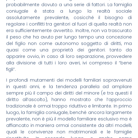
probabilmente dovuto a una serie di fattori. La famiglia
coniugale è stata a lungo la realtà sociale
assolutamente prevalente, cosicché il bisogno di
regolare i conflitti tra genitori al fuori di quella realtà non
era sufficientemente avvertito. Inoltre, non va trascurato
il peso che ha avuto per lungo tempo una concezione
del figlio non come autonomo soggetto di diritti, ma
quasi come una proprietà dei genitori: tanto da
apparire ovvio, in caso di loro separazione, provvedere
alla divisione di tutti i loro averi, ivi compreso il “bene
figli”.
I profondi mutamenti dei modelli familiari sopravvenuti
in questi anni, e la tendenza parallela ad ampliare
sempre più il campo dei diritti del minore (e tra questi il
diritto all’ascolto), hanno mostrato che l’approccio
tradizionale è ormai troppo riduttivo e limitante. In primo
luogo, la famiglia coniugale, benché ancora largamente
prevalente, non è più il modello familiare esclusivo ma è
affiancato in maniera ormai consistente da altri modelli,
quali le convivenze non matrimoniali e le famiglie