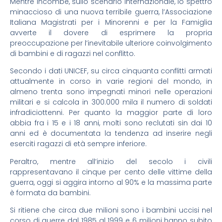
Mentre incombe, sullo scenario internazionale, lo spettro
minaccioso di una nuova terribile guerra, l’Associazione
Italiana Magistrati per i Minorenni e per la Famiglia
avverte il dovere di esprimere la propria
preoccupazione per l’inevitabile ulteriore coinvolgimento
di bambini e di ragazzi nel conflitto.
Secondo i dati UNICEF, su circa cinquanta conflitti armati
attualmente in corso in varie regioni del mondo, in
almeno trenta sono impegnati minori nelle operazioni
militari e si calcola in 300.000 mila il numero di soldati
infradiciottenni. Per quanto la maggior parte di loro
abbia fra i 15 e i 18 anni, molti sono reclutati sin dai 10
anni ed è documentata la tendenza ad inserire negli
eserciti ragazzi di età sempre inferiore.
Peraltro, mentre all’inizio del secolo i civili
rappresentavano il cinque per cento delle vittime della
guerra, oggi si aggira intorno al 90% e la massima parte
è formata da bambini.
Si ritiene che circa due milioni sono i bambini uccisi nel
corso di guerre dal 1985 al 1999 e 6 milioni hanno subito