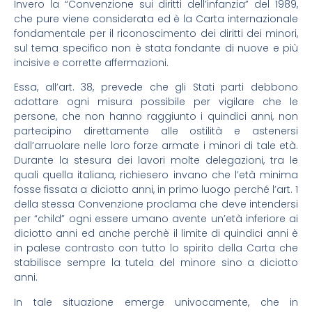
Invero la “Convenzione sui diritti dell’infanzia” del 1989,
che pure viene considerata ed è la Carta internazionale
fondamentale per il riconoscimento dei diritti dei minori,
sul tema specifico non è stata fondante di nuove e più
incisive e corrette affermazioni.
Essa, all’art. 38, prevede che gli Stati parti debbono
adottare ogni misura possibile per vigilare che le
persone, che non hanno raggiunto i quindici anni, non
partecipino direttamente alle ostilità e astenersi
dall’arruolare nelle loro forze armate i minori di tale età.
Durante la stesura dei lavori molte delegazioni, tra le
quali quella italiana, richiesero invano che l’età minima
fosse fissata a diciotto anni, in primo luogo perché l’art. 1
della stessa Convenzione proclama che deve intendersi
per “child” ogni essere umano avente un’età inferiore ai
diciotto anni ed anche perchè il limite di quindici anni è
in palese contrasto con tutto lo spirito della Carta che
stabilisce sempre la tutela del minore sino a diciotto
anni.
In tale situazione emerge univocamente, che in