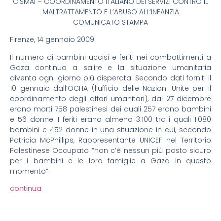
CISMAI – COORDINAMENTO ITALIANO DEI SERVIZI CONTRO IL
MALTRATTAMENTO E L’ABUSO ALL’INFANZIA
COMUNICATO STAMPA
Firenze, 14 gennaio 2009
Il numero di bambini uccisi e feriti nei combattimenti a
Gaza continua a salire e la situazione umanitaria
diventa ogni giorno più disperata. Secondo dati forniti il
10 gennaio dall’OCHA (l’ufficio delle Nazioni Unite per il
coordinamento degli affari umanitari), dal 27 dicembre
erano morti 758 palestinesi dei quali 257 erano bambini
e 56 donne. I feriti erano almeno 3.100 tra i quali 1.080
bambini e 452 donne in una situazione in cui, secondo
Patricia McPhillips, Rappresentante UNICEF nel Territorio
Palestinese Occupato “non c’è nessun più posto sicuro
per i bambini e le loro famiglie a Gaza in questo
momento”.
continua