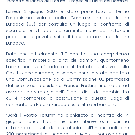
Incontro di lancio del Forum Europeo sui Diritti dei Bambini
Lunedì 4 giugno 2007
è stato presentato a Berlino
l’organismo voluto dalla Commissione dell’Unione
Europea (UE) per costruire un luogo di confronto, di
scambio e di approfondimento riunendo istituzioni
pubbliche e private sui diritti dei bambini nell’Unione
Europea.
Dato che attualmente l’UE non ha una competenza
specifica in materia di diritti dei bambini, quantomeno
finché non verrà adottato il trattato istitutivo della
Costituzione europea, lo scorso anno è stata adottata
una Comunicazione dalla Commissione UE promossa
dal suo Vice presidente
Franco Frattini
, finalizzata ad
avviare una strategia dell’UE per i diritti dei bambini, tra
cui è ricompresa la costituzione di questo luogo di
confronto: un Forum Europeo sui diritti dei bambini.
“
Sarà il vostro Forum”
ha dichiarato all’incontro del 4
giugno Franco Frattini nel suo intervento, in cui ha
richiamato i punti della strategia dell’Unione agli oltre
200 partecipanti
all’incontro, tra Ministri, Sottosegretari,