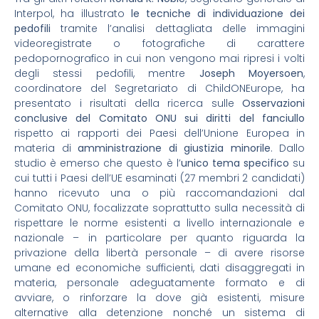
Interpol, ha illustrato
le tecniche di individuazione dei
pedofili
tramite l’analisi dettagliata delle immagini
videoregistrate o fotografiche di carattere
pedopornografico in cui non vengono mai ripresi i volti
degli stessi pedofili, mentre
Joseph Moyersoen
,
coordinatore del Segretariato di ChildONEurope, ha
presentato i risultati della ricerca sulle
Osservazioni
conclusive del Comitato ONU sui diritti del fanciullo
rispetto ai rapporti dei Paesi dell’Unione Europea in
materia di
amministrazione di giustizia minorile
. Dallo
studio è emerso che questo è l’
unico tema specifico
su
cui tutti i Paesi dell’UE esaminati (27 membri 2 candidati)
hanno ricevuto una o più raccomandazioni dal
Comitato ONU, focalizzate soprattutto sulla necessità di
rispettare le norme esistenti a livello internazionale e
nazionale – in particolare per quanto riguarda la
privazione della libertà personale – di avere risorse
umane ed economiche sufficienti, dati disaggregati in
materia, personale adeguatamente formato e di
avviare, o rinforzare la dove già esistenti, misure
alternative alla detenzione nonché un sistema di