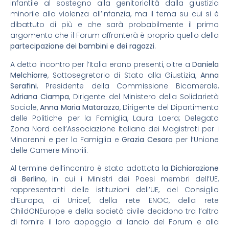
infantile al sostegno alla genitorialità dalla giustizia
minorile alla violenza all’infanzia, ma il tema su cui si è
dibattuto di più e che sarà probabilmente il primo
argomento che il Forum affronterà è proprio quello della
partecipazione dei bambini e dei ragazzi
.
A detto incontro per l’Italia erano presenti, oltre a
Daniela
Melchiorre
, Sottosegretario di Stato alla Giustizia,
Anna
Serafini
, Presidente della Commissione Bicamerale,
Adriana Ciampa
, Dirigente del Ministero della Solidarietà
Sociale,
Anna Maria Matarazzo
, Dirigente del Dipartimento
delle Politiche per la Famiglia, Laura Laera; Delegato
Zona Nord dell’Associazione Italiana dei Magistrati per i
Minorenni e per la Famiglia e
Grazia Cesaro
per l’Unione
delle Camere Minorili.
Al termine dell’incontro è stata adottata
la Dichiarazione
di Berlino
, in cui i Ministri dei Paesi membri dell’UE,
rappresentanti delle istituzioni dell’UE, del Consiglio
d’Europa, di Unicef, della rete ENOC, della rete
ChildONEurope e della società civile decidono tra l’altro
di fornire il loro appoggio al lancio del Forum e alla