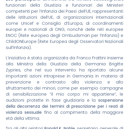
funzionari della Giustizia e funzionari dei Ministeri
competenti per l’infanzia dei Paesi dell’UE, rappresentanti
delle istituzioni dell’UE, di organizzazioni internazionali
come Unicef e Consiglio d’Europa, di coordinamenti
europei e nazionali di ONG, nonché delle reti europee
ENOC (Rete europea degli Ombudsman per l’Infanzia) e
ChildONEurope (Rete Europea degli Osservatori Nazionali
sull’Infanzia).
L’iniziativa è stata organizzata da Franco Frattini insieme
alla Ministra della Giustizia della Germania Brigitte
Zypries, che nel suo intervento ha riportato alcune
importanti azioni intraprese in Germania in materia di
prevenzione e contrasto alla violenza e allo
sfruttamento dei minori, come per esempio campagne
di sensibilizzazione “il mio corpo mi appartiene”, le
audizioni protette in fase giudiziaria e la
sospensione
della decorrenza dei termini di prescrizione per i reati di
violenza sessuale
fino al compimento della maggiore
età della vittima.
Tra gli altri relatori
Ronald K. Noble
, segretario generale di