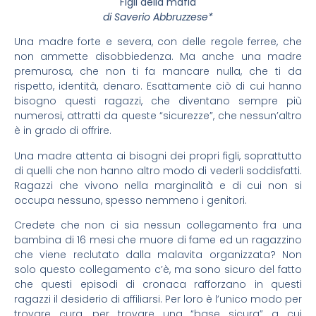
Figli della mafia
di Saverio Abbruzzese*
Una madre forte e severa, con delle regole ferree, che
non ammette disobbiedenza. Ma anche una madre
premurosa, che non ti fa mancare nulla, che ti da
rispetto, identità, denaro. Esattamente ciò di cui hanno
bisogno questi ragazzi, che diventano sempre più
numerosi, attratti da queste “sicurezze”, che nessun’altro
è in grado di offrire.
Una madre attenta ai bisogni dei propri figli, soprattutto
di quelli che non hanno altro modo di vederli soddisfatti.
Ragazzi che vivono nella marginalità e di cui non si
occupa nessuno, spesso nemmeno i genitori.
Credete che non ci sia nessun collegamento fra una
bambina di 16 mesi che muore di fame ed un ragazzino
che viene reclutato dalla malavita organizzata? Non
solo questo collegamento c’è, ma sono sicuro del fatto
che questi episodi di cronaca rafforzano in questi
ragazzi il desiderio di affiliarsi. Per loro è l’unico modo per
trovare cura, per trovare una “base sicura” a cui