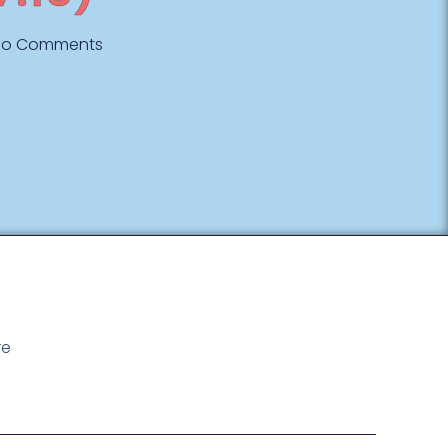
No Comments
re