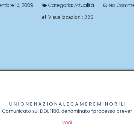
embre 15, 2009
Categoria:
Attualità
No Comme
Visualizzazioni:
226
U N I O N E N A Z I O N A L E C A M E R E M I N O R I L I
Comunicato sul DDL 1180, denominato “processo breve”
vedi