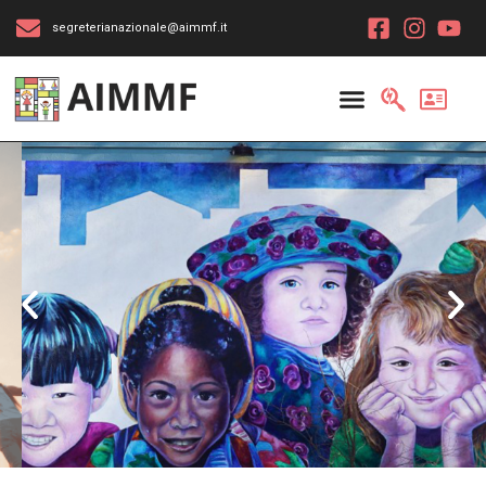
segreterianazionale@aimmf.it