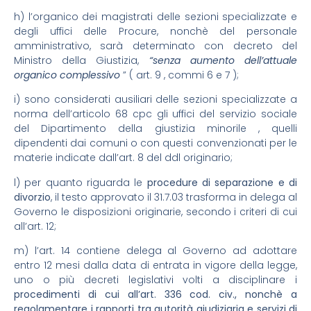
h) l’organico dei magistrati delle sezioni specializzate e
degli uffici delle Procure, nonchè del personale
amministrativo, sarà determinato con decreto del
Ministro della Giustizia,
“senza aumento dell’attuale
organico complessivo
” ( art. 9 , commi 6 e 7 );
i) sono considerati ausiliari delle sezioni specializzate a
norma dell’articolo 68 cpc gli uffici del servizio sociale
del Dipartimento della giustizia minorile , quelli
dipendenti dai comuni o con questi convenzionati per le
materie indicate dall’art. 8 del ddl originario;
l) per quanto riguarda le
procedure di separazione e di
divorzio
, il testo approvato il 31.7.03 trasforma in delega al
Governo le disposizioni originarie, secondo i criteri di cui
all’art. 12;
m) l’art. 14 contiene delega al Governo ad adottare
entro 12 mesi dalla data di entrata in vigore della legge,
uno o più decreti legislativi volti a disciplinare i
procedimenti di cui all’art. 336 cod. civ., nonchè a
regolamentare i rapporti tra autorità giudiziaria e servizi di