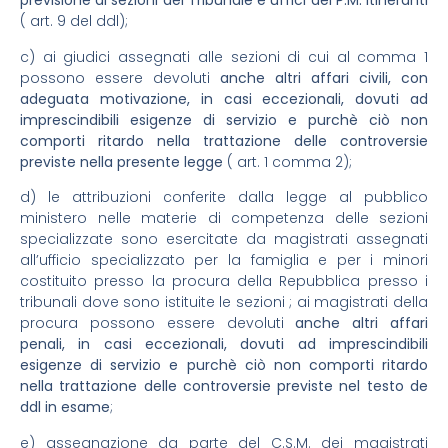
previsione di sezioni del Tribunale e uffici del P.M. itineranti
( art. 9 del ddl);
c) ai giudici assegnati alle sezioni di cui al comma 1
possono essere devoluti
anche altri affari civili, con
adeguata motivazione, in casi eccezionali, dovuti ad
imprescindibili esigenze di servizio e purchè ciò non
comporti ritardo nella trattazione delle controversie
previste nella presente legge
( art. 1 comma 2);
d) le attribuzioni conferite dalla legge al pubblico
ministero nelle materie di competenza delle sezioni
specializzate sono esercitate da magistrati assegnati
all’ufficio specializzato per la famiglia e per i minori
costituito presso la procura della Repubblica presso i
tribunali dove sono istituite le sezioni ; ai magistrati della
procura possono essere devoluti
anche altri affari
penali, in casi eccezionali, dovuti ad imprescindibili
esigenze di servizio e purchè ciò non comporti ritardo
nella trattazione delle controversie previste nel testo de
ddl in esame
;
e) assegnazione da parte del C.S.M. dei magistrati