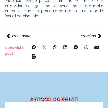
Phasellus congue purus sit amet fermentum. Nullam
quis vulputate eget urna sententiae honestatis mollis
ornare vel. Nam stet postea probatus an, ea commodo
fastidii nominati vim.
Precedente
Prossimo
Condividi il
post:
ARTICOLI CORRELATI