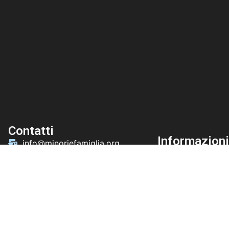
Contatti
Informazioni
info@minoriefamiglia.org
Compliance G
Via dei Bresciani, 32
Cookie Policy
e
00186 Roma RM