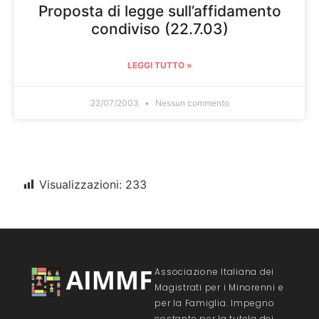
Proposta di legge sull’affidamento
condiviso (22.7.03)
LEGGI TUTTO »
22/07/2003
Nessun commento
Visualizzazioni:
233
Associazione Italiana dei
Magistrati per i Minorenni e
per la Famiglia. Impegno
costante per la tutela dei