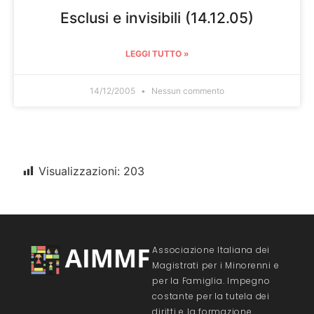
Esclusi e invisibili (14.12.05)
LEGGI TUTTO »
14/12/2005
Nessun commento
Visualizzazioni:
203
Associazione Italiana dei
Magistrati per i Minorenni e
per la Famiglia. Impegno
costante per la tutela dei
diritti e la formazione