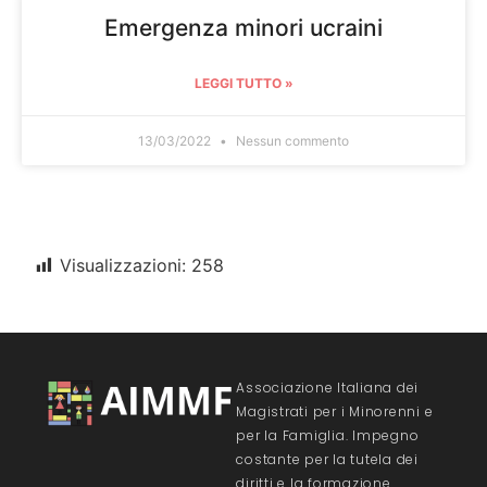
Emergenza minori ucraini
LEGGI TUTTO »
13/03/2022
Nessun commento
Visualizzazioni:
258
Associazione Italiana dei
Magistrati per i Minorenni e
per la Famiglia. Impegno
costante per la tutela dei
diritti e la formazione